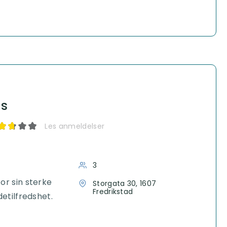
ss
Les anmeldelser
3
or sin sterke
Storgata 30, 1607
Fredrikstad
detilfredshet.