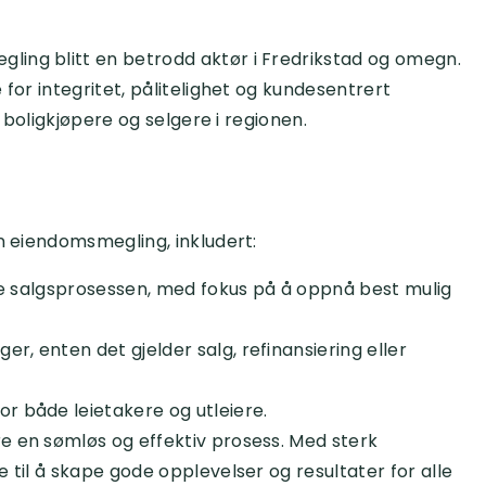
ling blitt en betrodd aktør i Fredrikstad og omegn.
 for integritet, pålitelighet og kundesentrert
r boligkjøpere og selgere i regionen.
en eiendomsmegling, inkludert:
hele salgsprosessen, med fokus på å oppnå best mulig
r, enten det gjelder salg, refinansiering eller
or både leietakere og utleiere.
e en sømløs og effektiv prosess. Med sterk
 til å skape gode opplevelser og resultater for alle