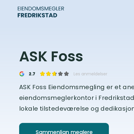
ASK Foss
2.7
Les anmeldelser
ASK Foss Eiendomsmegling er et ane
eiendomsmeglerkontor i Fredrikstad, 
lokale tilstedeværelse og dedikasjon 
Sammenlign meglere