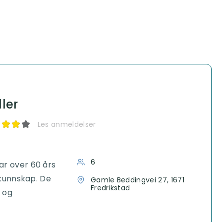
ler
Les anmeldelser
6
ar over 60 års
alkunnskap. De
Gamle Beddingvei 27, 1671
Fredrikstad
g og