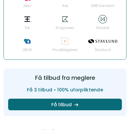
Aktiv
Ask
DNB Eiendom
EIe
Krogsveen
Nordvik
OBOS
PrivatMegleren
Stavlund
Få tilbud fra meglere
Få 3 tilbud • 100% uforpliktende
Få tilbud